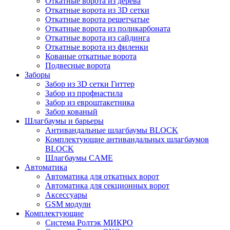
Откатные ворота из дерева
Откатные ворота из 3D сетки
Откатные ворота решетчатые
Откатные ворота из поликарбоната
Откатные ворота из сайдинга
Откатные ворота из филенки
Кованые откатные ворота
Подвесные ворота
Заборы
Забор из 3D сетки Гиттер
Забор из профнастила
Забор из евроштакетника
Забор кованый
Шлагбаумы и барьеры
Антивандальные шлагбаумы BLOCK
Комплектующие антивандальных шлагбаумов
BLOCK
Шлагбаумы CAME
Автоматика
Автоматика для откатных ворот
Автоматика для секционных ворот
Аксессуары
GSM модули
Комплектующие
Система Ролтэк МИКРО