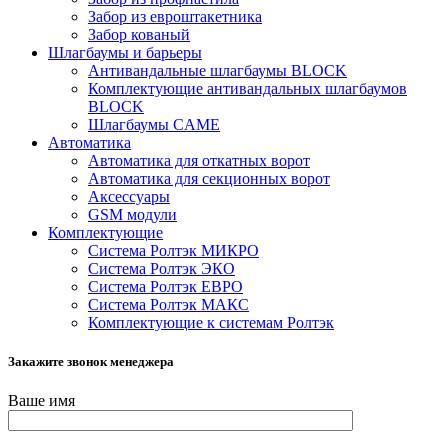
Забор из евроштакетника
Забор кованый
Шлагбаумы и барьеры
Антивандальные шлагбаумы BLOCK
Комплектующие антивандальных шлагбаумов
BLOCK
Шлагбаумы CAME
Автоматика
Автоматика для откатных ворот
Автоматика для секционных ворот
Аксессуары
GSM модули
Комплектующие
Система Ролтэк МИКРО
Система Ролтэк ЭКО
Система Ролтэк ЕВРО
Система Ролтэк МАКС
Комплектующие к системам Ролтэк
Закажите звонок менеджера
Ваше имя