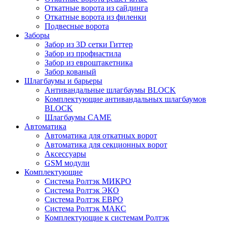
Откатные ворота из сайдинга
Откатные ворота из филенки
Подвесные ворота
Заборы
Забор из 3D сетки Гиттер
Забор из профнастила
Забор из евроштакетника
Забор кованый
Шлагбаумы и барьеры
Антивандальные шлагбаумы BLOCK
Комплектующие антивандальных шлагбаумов
BLOCK
Шлагбаумы CAME
Автоматика
Автоматика для откатных ворот
Автоматика для секционных ворот
Аксессуары
GSM модули
Комплектующие
Система Ролтэк МИКРО
Система Ролтэк ЭКО
Система Ролтэк ЕВРО
Система Ролтэк МАКС
Комплектующие к системам Ролтэк