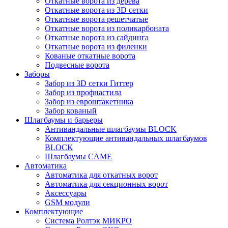
Откатные ворота из дерева
Откатные ворота из 3D сетки
Откатные ворота решетчатые
Откатные ворота из поликарбоната
Откатные ворота из сайдинга
Откатные ворота из филенки
Кованые откатные ворота
Подвесные ворота
Заборы
Забор из 3D сетки Гиттер
Забор из профнастила
Забор из евроштакетника
Забор кованый
Шлагбаумы и барьеры
Антивандальные шлагбаумы BLOCK
Комплектующие антивандальных шлагбаумов
BLOCK
Шлагбаумы CAME
Автоматика
Автоматика для откатных ворот
Автоматика для секционных ворот
Аксессуары
GSM модули
Комплектующие
Система Ролтэк МИКРО