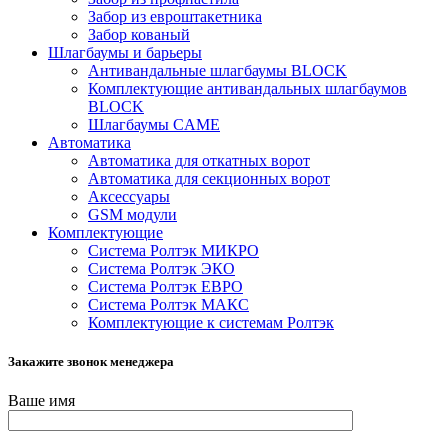
Забор из евроштакетника
Забор кованый
Шлагбаумы и барьеры
Антивандальные шлагбаумы BLOCK
Комплектующие антивандальных шлагбаумов
BLOCK
Шлагбаумы CAME
Автоматика
Автоматика для откатных ворот
Автоматика для секционных ворот
Аксессуары
GSM модули
Комплектующие
Система Ролтэк МИКРО
Система Ролтэк ЭКО
Система Ролтэк ЕВРО
Система Ролтэк МАКС
Комплектующие к системам Ролтэк
Закажите звонок менеджера
Ваше имя