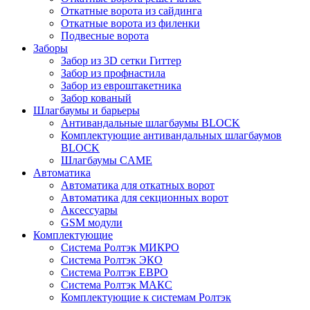
Откатные ворота из сайдинга
Откатные ворота из филенки
Подвесные ворота
Заборы
Забор из 3D сетки Гиттер
Забор из профнастила
Забор из евроштакетника
Забор кованый
Шлагбаумы и барьеры
Антивандальные шлагбаумы BLOCK
Комплектующие антивандальных шлагбаумов
BLOCK
Шлагбаумы CAME
Автоматика
Автоматика для откатных ворот
Автоматика для секционных ворот
Аксессуары
GSM модули
Комплектующие
Система Ролтэк МИКРО
Система Ролтэк ЭКО
Система Ролтэк ЕВРО
Система Ролтэк МАКС
Комплектующие к системам Ролтэк