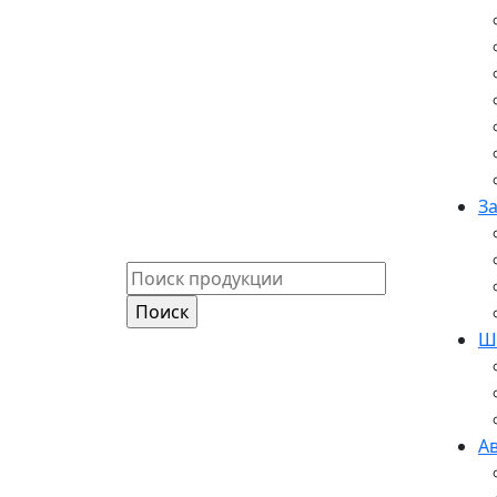
З
Ш
А