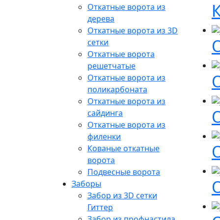
Откатные ворота из
дерева
Откатные ворота из 3D
сетки
Откатные ворота
решетчатые
Откатные ворота из
поликарбоната
Откатные ворота из
сайдинга
Откатные ворота из
филенки
Кованые откатные
ворота
Подвесные ворота
О
Заборы
Забор из 3D сетки
Гиттер
Забор из профнастила