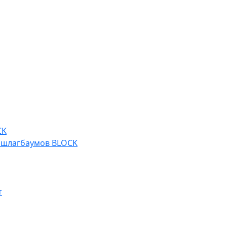
CK
 шлагбаумов BLOCK
т