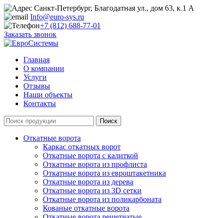
Санкт-Петербург, Благодатная ул., дом 63, к.1 А
Info@euro-sys.ru
+7 (812) 688-77-01
Заказать звонок
Главная
О компании
Услуги
Отзывы
Наши объекты
Контакты
Откатные ворота
Каркас откатных ворот
Откатные ворота с калиткой
Откатные ворота из профлиста
Откатные ворота из евроштакетника
Откатные ворота из дерева
Откатные ворота из 3D сетки
Откатные ворота из поликарбоната
Кованые откатные ворота
Откатные ворота решетчатые