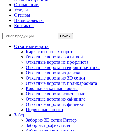
О компании
Услуги
Отзывы
Наши объекты
Контакты
Откатные ворота
Каркас откатных ворот
Откатные ворота с калиткой
Откатные ворота из профлиста
Откатные ворота из евроштакетника
Откатные ворота из дерева
Откатные ворота из 3D сетки
Откатные ворота из поликарбоната
Кованые откатные ворота
Откатные ворота решетчатые
Откатные ворота из сайдинга
Откатные ворота из филенки
Подвесные ворота
Заборы
Забор из 3D сетки Гиттер
Забор из профнастила
Забор из евроштакетника