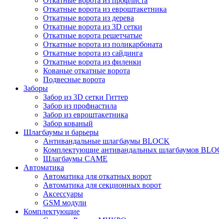
Откатные ворота из профлиста
Откатные ворота из евроштакетника
Откатные ворота из дерева
Откатные ворота из 3D сетки
Откатные ворота решетчатые
Откатные ворота из поликарбоната
Откатные ворота из сайдинга
Откатные ворота из филенки
Кованые откатные ворота
Подвесные ворота
Заборы
Забор из 3D сетки Гиттер
Забор из профнастила
Забор из евроштакетника
Забор кованый
Шлагбаумы и барьеры
Антивандальные шлагбаумы BLOCK
Комплектующие антивандальных шлагбаумов BL
Шлагбаумы CAME
Автоматика
Автоматика для откатных ворот
Автоматика для секционных ворот
Аксессуары
GSM модули
Комплектующие