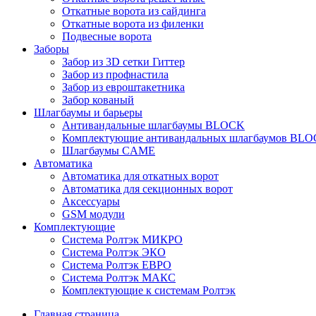
Откатные ворота из сайдинга
Откатные ворота из филенки
Подвесные ворота
Заборы
Забор из 3D сетки Гиттер
Забор из профнастила
Забор из евроштакетника
Забор кованый
Шлагбаумы и барьеры
Антивандальные шлагбаумы BLOCK
Комплектующие антивандальных шлагбаумов BL
Шлагбаумы CAME
Автоматика
Автоматика для откатных ворот
Автоматика для секционных ворот
Аксессуары
GSM модули
Комплектующие
Система Ролтэк МИКРО
Система Ролтэк ЭКО
Система Ролтэк ЕВРО
Система Ролтэк МАКС
Комплектующие к системам Ролтэк
Главная страница