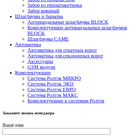
Забор из евроштакетника
Забор кованый
Шлагбаумы и барьеры
Антивандальные шлагбаумы BLOCK
Комплектующие антивандальных шлагбаумов
BLOCK
Шлагбаумы CAME
Автоматика
Автоматика для откатных ворот
Автоматика для секционных ворот
Аксессуары
GSM модули
Комплектующие
Система Ролтэк МИКРО
Система Ролтэк ЭКО
Система Ролтэк ЕВРО
Система Ролтэк МАКС
Комплектующие к системам Ролтэк
Закажите звонок менеджера
Ваше имя