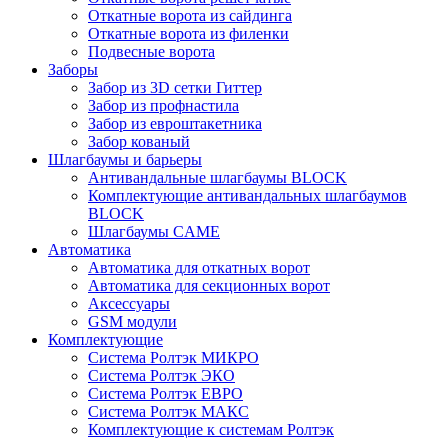
Откатные ворота из сайдинга
Откатные ворота из филенки
Подвесные ворота
Заборы
Забор из 3D сетки Гиттер
Забор из профнастила
Забор из евроштакетника
Забор кованый
Шлагбаумы и барьеры
Антивандальные шлагбаумы BLOCK
Комплектующие антивандальных шлагбаумов
BLOCK
Шлагбаумы CAME
Автоматика
Автоматика для откатных ворот
Автоматика для секционных ворот
Аксессуары
GSM модули
Комплектующие
Система Ролтэк МИКРО
Система Ролтэк ЭКО
Система Ролтэк ЕВРО
Система Ролтэк МАКС
Комплектующие к системам Ролтэк