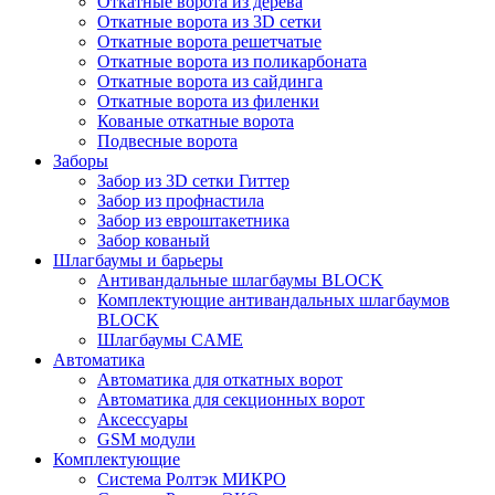
Откатные ворота из дерева
Откатные ворота из 3D сетки
Откатные ворота решетчатые
Откатные ворота из поликарбоната
Откатные ворота из сайдинга
Откатные ворота из филенки
Кованые откатные ворота
Подвесные ворота
Заборы
Забор из 3D сетки Гиттер
Забор из профнастила
Забор из евроштакетника
Забор кованый
Шлагбаумы и барьеры
Антивандальные шлагбаумы BLOCK
Комплектующие антивандальных шлагбаумов
BLOCK
Шлагбаумы CAME
Автоматика
Автоматика для откатных ворот
Автоматика для секционных ворот
Аксессуары
GSM модули
Комплектующие
Система Ролтэк МИКРО