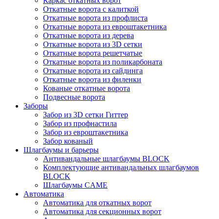
Каркас откатных ворот
Откатные ворота с калиткой
Откатные ворота из профлиста
Откатные ворота из евроштакетника
Откатные ворота из дерева
Откатные ворота из 3D сетки
Откатные ворота решетчатые
Откатные ворота из поликарбоната
Откатные ворота из сайдинга
Откатные ворота из филенки
Кованые откатные ворота
Подвесные ворота
Заборы
Забор из 3D сетки Гиттер
Забор из профнастила
Забор из евроштакетника
Забор кованый
Шлагбаумы и барьеры
Антивандальные шлагбаумы BLOCK
Комплектующие антивандальных шлагбаумов
BLOCK
Шлагбаумы CAME
Автоматика
Автоматика для откатных ворот
Автоматика для секционных ворот