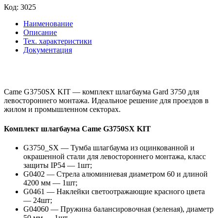
Код:
3025
Наименование
Описание
Тех. характеристики
Документация
Came G3750SX KIT — комплект шлагбаума Gard 3750 для
левостороннего монтажа. Идеальное решение для проездов в
жилом и промышленном секторах.
Комплект шлагбаума Came G3750SX KIT
G3750_SX — Тумба шлагбаума из оцинкованной и
окрашенной стали для левостороннего монтажа, класс
защиты IP54 — 1шт;
G0402 — Стрела алюминиевая диаметром 60 и длиной
4200 мм — 1шт;
G0461 — Наклейки светоотражающие красного цвета
— 24шт;
G04060 — Пружина балансировочная (зеленая), диаметр
50 мм — 1шт.