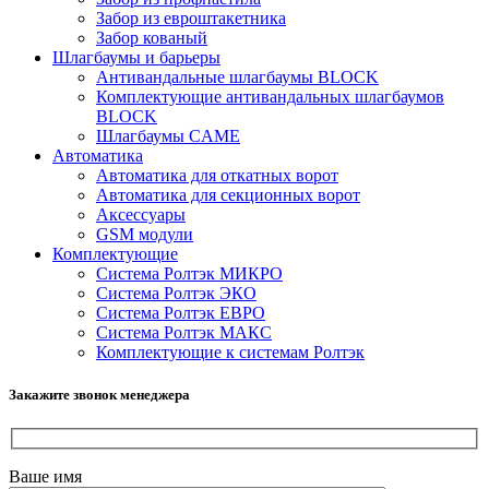
Забор из евроштакетника
Забор кованый
Шлагбаумы и барьеры
Антивандальные шлагбаумы BLOCK
Комплектующие антивандальных шлагбаумов
BLOCK
Шлагбаумы CAME
Автоматика
Автоматика для откатных ворот
Автоматика для секционных ворот
Аксессуары
GSM модули
Комплектующие
Система Ролтэк МИКРО
Система Ролтэк ЭКО
Система Ролтэк ЕВРО
Система Ролтэк МАКС
Комплектующие к системам Ролтэк
Закажите звонок менеджера
Ваше имя