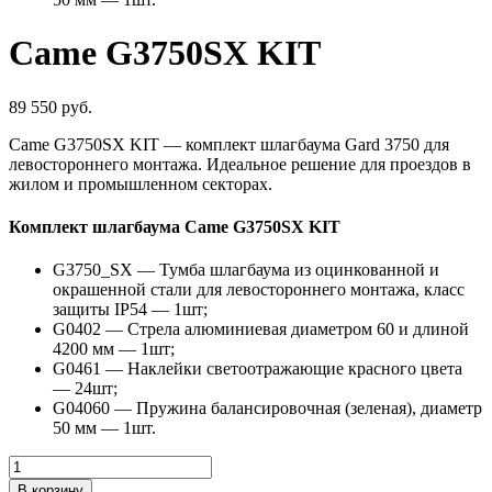
Came G3750SX KIT
89 550
руб.
Came G3750SX KIT — комплект шлагбаума Gard 3750 для
левостороннего монтажа. Идеальное решение для проездов в
жилом и промышленном секторах.
Комплект шлагбаума Came G3750SX KIT
G3750_SX — Тумба шлагбаума из оцинкованной и
окрашенной стали для левостороннего монтажа, класс
защиты IP54 — 1шт;
G0402 — Стрела алюминиевая диаметром 60 и длиной
4200 мм — 1шт;
G0461 — Наклейки светоотражающие красного цвета
— 24шт;
G04060 — Пружина балансировочная (зеленая), диаметр
50 мм — 1шт.
Количество
товара
В корзину