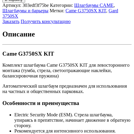
Came
Артикул:
303edf3f75be
Категории:
Шлагбаумы CAME
,
G3750SX
Шлагбаумы и барьеры
Метки:
Came G3750SX KIT
,
Gard
KIT
3750SX
Заказать
Получить консультацию
Описание
Came G3750SX KIT
Комплект шлагбаума Came G3750SX KIT для левостороннего
монтажа (тумба, стрела, светоотражающие наклейки,
балансировочная пружина)
Автоматический шлагбаум предназначен для использования
на частных и общественных парковках.
Особенности и преимущества
Electric Security Mode (ESM). Стрела шлагбаума,
упираясь в препятствие, начинает движение в обратную
сторону.
Рекомендуется для интенсивного использования.