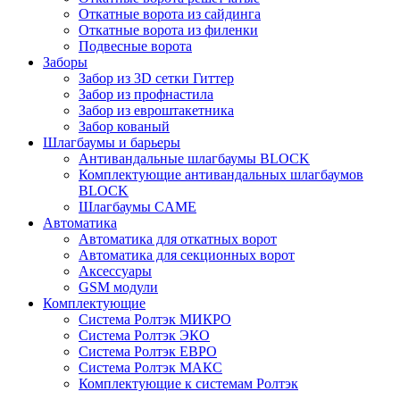
Откатные ворота из сайдинга
Откатные ворота из филенки
Подвесные ворота
Заборы
Забор из 3D сетки Гиттер
Забор из профнастила
Забор из евроштакетника
Забор кованый
Шлагбаумы и барьеры
Антивандальные шлагбаумы BLOCK
Комплектующие антивандальных шлагбаумов
BLOCK
Шлагбаумы CAME
Автоматика
Автоматика для откатных ворот
Автоматика для секционных ворот
Аксессуары
GSM модули
Комплектующие
Система Ролтэк МИКРО
Система Ролтэк ЭКО
Система Ролтэк ЕВРО
Система Ролтэк МАКС
Комплектующие к системам Ролтэк