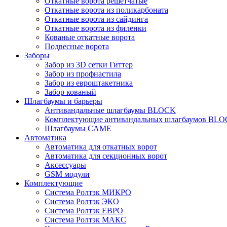
Откатные ворота решетчатые
Откатные ворота из поликарбоната
Откатные ворота из сайдинга
Откатные ворота из филенки
Кованые откатные ворота
Подвесные ворота
Заборы
Забор из 3D сетки Гиттер
Забор из профнастила
Забор из евроштакетника
Забор кованый
Шлагбаумы и барьеры
Антивандальные шлагбаумы BLOCK
Комплектующие антивандальных шлагбаумов BL
Шлагбаумы CAME
Автоматика
Автоматика для откатных ворот
Автоматика для секционных ворот
Аксессуары
GSM модули
Комплектующие
Система Ролтэк МИКРО
Система Ролтэк ЭКО
Система Ролтэк ЕВРО
Система Ролтэк МАКС