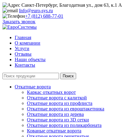
Санкт-Петербург, Благодатная ул., дом 63, к.1 А
Info@euro-sys.ru
+7 (812) 688-77-01
Заказать звонок
Главная
О компании
Услуги
Отзывы
Наши объекты
Контакты
Откатные ворота
Каркас откатных ворот
Откатные ворота с калиткой
Откатные ворота из профлиста
Откатные ворота из евроштакетника
Откатные ворота из дерева
Откатные ворота из 3D сетки
Откатные ворота из поликарбоната
Кованые откатные ворота
Откатные ворота решетчатые