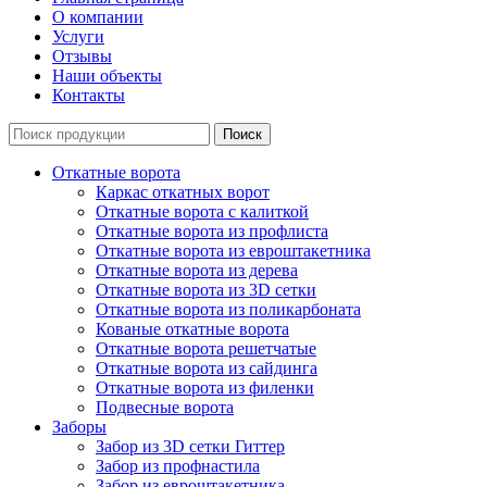
О компании
Услуги
Отзывы
Наши объекты
Контакты
Откатные ворота
Каркас откатных ворот
Откатные ворота с калиткой
Откатные ворота из профлиста
Откатные ворота из евроштакетника
Откатные ворота из дерева
Откатные ворота из 3D сетки
Откатные ворота из поликарбоната
Кованые откатные ворота
Откатные ворота решетчатые
Откатные ворота из сайдинга
Откатные ворота из филенки
Подвесные ворота
Заборы
Забор из 3D сетки Гиттер
Забор из профнастила
Забор из евроштакетника