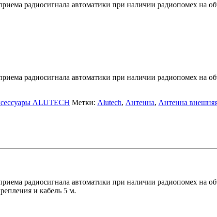
риема радиосигнала автоматики при наличии радиопомех на объ
риема радиосигнала автоматики при наличии радиопомех на объ
сессуары ALUTECH
Метки:
Alutech
,
Антенна
,
Антенна внешня
риема радиосигнала автоматики при наличии радиопомех на объ
репления и кабель 5 м.