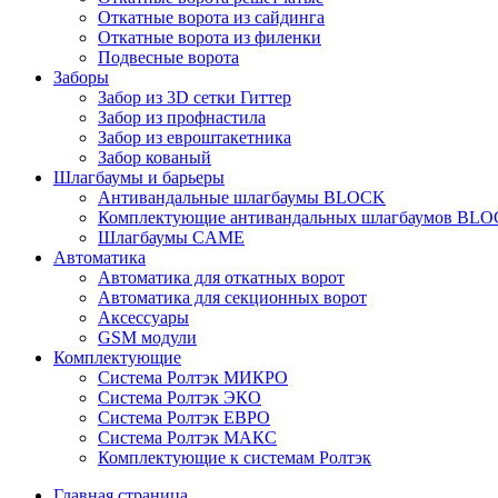
Откатные ворота из сайдинга
Откатные ворота из филенки
Подвесные ворота
Заборы
Забор из 3D сетки Гиттер
Забор из профнастила
Забор из евроштакетника
Забор кованый
Шлагбаумы и барьеры
Антивандальные шлагбаумы BLOCK
Комплектующие антивандальных шлагбаумов BL
Шлагбаумы CAME
Автоматика
Автоматика для откатных ворот
Автоматика для секционных ворот
Аксессуары
GSM модули
Комплектующие
Система Ролтэк МИКРО
Система Ролтэк ЭКО
Система Ролтэк ЕВРО
Система Ролтэк МАКС
Комплектующие к системам Ролтэк
Главная страница