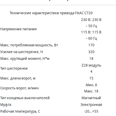
Технические характеристики привода FAAC С720
230 В: 230 В
– 50 Гц
Напряжение питания
115 В: 115 В
– 60 Гц
Макс. потребляемая мощность, Вт
170
Усилие на шестеренке, Н
320
Макс. крутящий момент, Н*м
18
Z28 модуль
Тип шестеренки
4
Макс. длина ворот, м
15
Мин. 8
Скорость ворот, м/мин
Макс. 18
Тип концевых выключателей
Магнитный
Муфта
Электронная
Рабочая температура, С
-20…+55