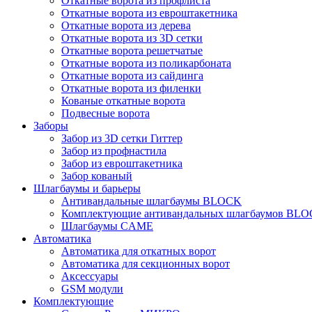
Откатные ворота из профлиста
Откатные ворота из евроштакетника
Откатные ворота из дерева
Откатные ворота из 3D сетки
Откатные ворота решетчатые
Откатные ворота из поликарбоната
Откатные ворота из сайдинга
Откатные ворота из филенки
Кованые откатные ворота
Подвесные ворота
Заборы
Забор из 3D сетки Гиттер
Забор из профнастила
Забор из евроштакетника
Забор кованый
Шлагбаумы и барьеры
Антивандальные шлагбаумы BLOCK
Комплектующие антивандальных шлагбаумов BL
Шлагбаумы CAME
Автоматика
Автоматика для откатных ворот
Автоматика для секционных ворот
Аксессуары
GSM модули
Комплектующие