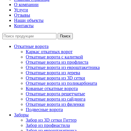
О компании
Услуги
Отзывы
Наши объекты
Контакты
Откатные ворота
Каркас откатных ворот
Откатные ворота с калиткой
Откатные ворота из профлиста
Откатные ворота из евроштакетника
Откатные ворота из дерева
Откатные ворота из 3D сетки
Откатные ворота из поликарбоната
Кованые откатные ворота
Откатные ворота решетчатые
Откатные ворота из сайдинга
Откатные ворота из филенки
Подвесные ворота
Заборы
Забор из 3D сетки Гиттер
Забор из профнастила
Забор из евроштакетника