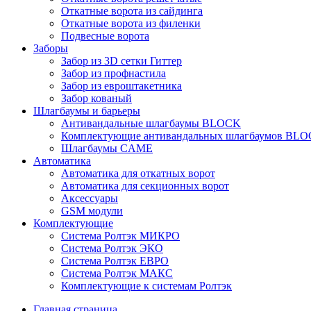
Откатные ворота из сайдинга
Откатные ворота из филенки
Подвесные ворота
Заборы
Забор из 3D сетки Гиттер
Забор из профнастила
Забор из евроштакетника
Забор кованый
Шлагбаумы и барьеры
Антивандальные шлагбаумы BLOCK
Комплектующие антивандальных шлагбаумов BL
Шлагбаумы CAME
Автоматика
Автоматика для откатных ворот
Автоматика для секционных ворот
Аксессуары
GSM модули
Комплектующие
Система Ролтэк МИКРО
Система Ролтэк ЭКО
Система Ролтэк ЕВРО
Система Ролтэк МАКС
Комплектующие к системам Ролтэк
Главная страница