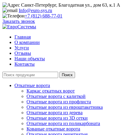
Санкт-Петербург, Благодатная ул., дом 63, к.1 А
Info@euro-sys.ru
+7 (812) 688-77-01
Заказать звонок
Главная
О компании
Услуги
Отзывы
Наши объекты
Контакты
Откатные ворота
Каркас откатных ворот
Откатные ворота с калиткой
Откатные ворота из профлиста
Откатные ворота из евроштакетника
Откатные ворота из дерева
Откатные ворота из 3D сетки
Откатные ворота из поликарбоната
Кованые откатные ворота
Откатные ворота решетчатые