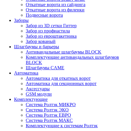
Откатные ворота из сайдинга
Откатные ворота из филенки
Подвесные ворота
Заборы
Забор из 3D сетки Гиттер
Забор из профнастила
Забор из евроштакетника
Забор кованый
Шлагбаумы и барьеры
Антивандальные шлагбаумы BLOCK
Комплектующие антивандальных шлагбаумов
BLOCK
Шлагбаумы CAME
Автоматика
Автоматика для откатных ворот
Автоматика для секционных ворот
Аксессуары
GSM модули
Комплектующие
Система Ролтэк МИКРО
Система Ролтэк ЭКО
Система Ролтэк ЕВРО
Система Ролтэк МАКС
Комплектующие к системам Ролтэк