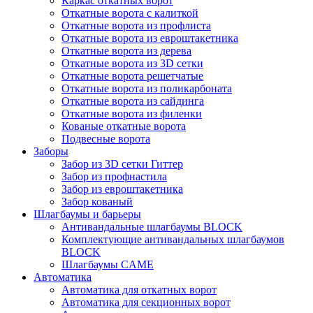
Каркас откатных ворот
Откатные ворота с калиткой
Откатные ворота из профлиста
Откатные ворота из евроштакетника
Откатные ворота из дерева
Откатные ворота из 3D сетки
Откатные ворота решетчатые
Откатные ворота из поликарбоната
Откатные ворота из сайдинга
Откатные ворота из филенки
Кованые откатные ворота
Подвесные ворота
Заборы
Забор из 3D сетки Гиттер
Забор из профнастила
Забор из евроштакетника
Забор кованый
Шлагбаумы и барьеры
Антивандальные шлагбаумы BLOCK
Комплектующие антивандальных шлагбаумов
BLOCK
Шлагбаумы CAME
Автоматика
Автоматика для откатных ворот
Автоматика для секционных ворот