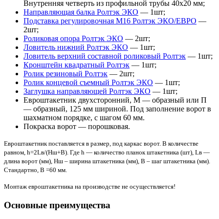
Внутренняя четверть из профильной трубы 40х20 мм;
Направляющая балка Ролтэк ЭКО
— 1шт;
Подставка регулировочная М16 Ролтэк ЭКО/ЕВРО
—
2шт;
Роликовая опора Ролтэк ЭКО
— 2шт;
Ловитель нижний Ролтэк ЭКО
— 1шт;
Ловитель верхний составной роликовый Ролтэк
— 1шт;
Кронштейн квадратный Ролтэк
— 1шт;
Ролик резиновый Ролтэк
— 2шт;
Ролик концевой съемный Ролтэк ЭКО
— 1шт;
Заглушка направляющей Ролтэк ЭКО
— 1шт;
Евроштакетник двухсторонний, М — образный или П
— образный, 125 мм шириной. Под заполнение ворот в
шахматном порядке, с шагом 60 мм.
Покраска ворот — порошковая.
Евроштакетник поставляется в размер, под каркас ворот. В количестве
равном, h=2Lв/(Hш+В). Где h — количество планок штакетника (шт), Lв —
длина ворот (мм), Hш – ширина штакетника (мм), В – шаг штакетника (мм).
Стандартно, B =60 мм.
Монтаж евроштакетника на производстве не осуществляется!
Основные преимущества