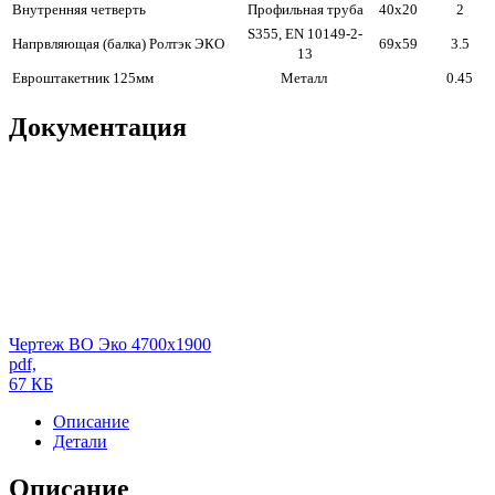
Внутренняя четверть
Профильная труба
40х20
2
S355, EN 10149-2-
Напрвляющая (балка) Ролтэк ЭКО
69х59
3.5
13
Евроштакетник 125мм
Металл
0.45
Документация
Чертеж ВО Эко 4700х1900
pdf,
67 КБ
Описание
Детали
Описание