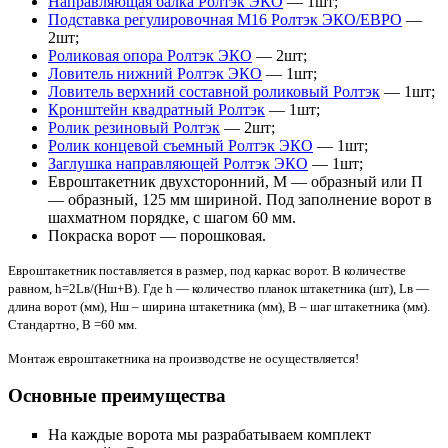
Направляющая балка Ролтэк ЭКО
— 1шт;
Подставка регулировочная М16 Ролтэк ЭКО/ЕВРО
—
2шт;
Роликовая опора Ролтэк ЭКО
— 2шт;
Ловитель нижний Ролтэк ЭКО
— 1шт;
Ловитель верхний составной роликовый Ролтэк
— 1шт;
Кронштейн квадратный Ролтэк
— 1шт;
Ролик резиновый Ролтэк
— 2шт;
Ролик концевой съемный Ролтэк ЭКО
— 1шт;
Заглушка направляющей Ролтэк ЭКО
— 1шт;
Евроштакетник двухсторонний, М — образный или П
— образный, 125 мм шириной. Под заполнение ворот в
шахматном порядке, с шагом 60 мм.
Покраска ворот — порошковая.
Евроштакетник поставляется в размер, под каркас ворот. В количестве
равном, h=2Lв/(Hш+В). Где h — количество планок штакетника (шт), Lв —
длина ворот (мм), Hш – ширина штакетника (мм), В – шаг штакетника (мм).
Стандартно, B =60 мм.
Монтаж евроштакетника на производстве не осуществляется!
Основные преимущества
На каждые ворота мы разрабатываем комплект