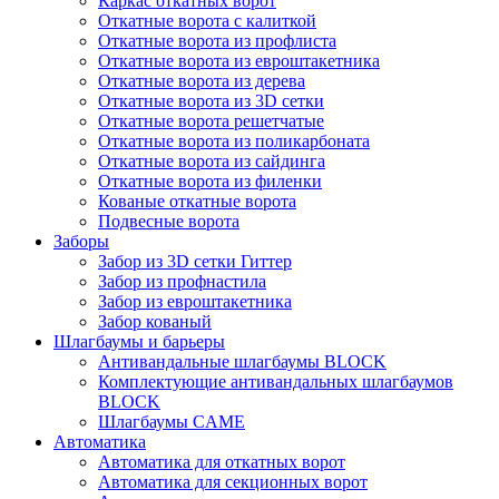
Каркас откатных ворот
Откатные ворота с калиткой
Откатные ворота из профлиста
Откатные ворота из евроштакетника
Откатные ворота из дерева
Откатные ворота из 3D сетки
Откатные ворота решетчатые
Откатные ворота из поликарбоната
Откатные ворота из сайдинга
Откатные ворота из филенки
Кованые откатные ворота
Подвесные ворота
Заборы
Забор из 3D сетки Гиттер
Забор из профнастила
Забор из евроштакетника
Забор кованый
Шлагбаумы и барьеры
Антивандальные шлагбаумы BLOCK
Комплектующие антивандальных шлагбаумов
BLOCK
Шлагбаумы CAME
Автоматика
Автоматика для откатных ворот
Автоматика для секционных ворот