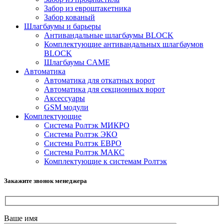
Забор из евроштакетника
Забор кованый
Шлагбаумы и барьеры
Антивандальные шлагбаумы BLOCK
Комплектующие антивандальных шлагбаумов
BLOCK
Шлагбаумы CAME
Автоматика
Автоматика для откатных ворот
Автоматика для секционных ворот
Аксессуары
GSM модули
Комплектующие
Система Ролтэк МИКРО
Система Ролтэк ЭКО
Система Ролтэк ЕВРО
Система Ролтэк МАКС
Комплектующие к системам Ролтэк
Закажите звонок менеджера
Ваше имя