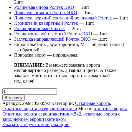
2шт;
Роликовая опора Ролтэк ЭКО
— 2шт;
Ловитель нижний Ролтэк ЭКО
— 1шт;
Ловитель верхний составной роликовый Ролтэк
— 1шт;
Кронштейн квадратный Ролтэк
— 1шт;
Ролик резиновый Ролтэк
— 2шт;
Ролик концевой съемный Ролтэк ЭКО
— 1шт;
Заглушка направляющей Ролтэк ЭКО
— 1шт;
Евроштакетник двухсторонний, М — образный или П
— образный;
Покраска ворот — порошковая.
ВНИМАНИЕ:
Вы можете заказать ворота
нестандартного размера, дизайна и цвета. А также
заказать монтаж откатных ворот с автоматикой
под ключ!
Количество
товара
В корзину
Откатные
Артикул:
29ddc0500592
Категории:
Откатные ворота
,
ворота
Откатные ворота из евроштакетника
Метки:
откатные ворота
,
с
Откатные ворота евроштакетник 4.5x2
,
откатные ворота с
евроштакетником
заполнением евроштакетником
4500х2000
Заказать
Получить консультацию
мм