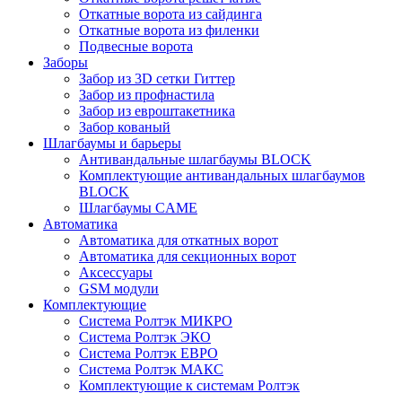
Откатные ворота из сайдинга
Откатные ворота из филенки
Подвесные ворота
Заборы
Забор из 3D сетки Гиттер
Забор из профнастила
Забор из евроштакетника
Забор кованый
Шлагбаумы и барьеры
Антивандальные шлагбаумы BLOCK
Комплектующие антивандальных шлагбаумов
BLOCK
Шлагбаумы CAME
Автоматика
Автоматика для откатных ворот
Автоматика для секционных ворот
Аксессуары
GSM модули
Комплектующие
Система Ролтэк МИКРО
Система Ролтэк ЭКО
Система Ролтэк ЕВРО
Система Ролтэк МАКС
Комплектующие к системам Ролтэк