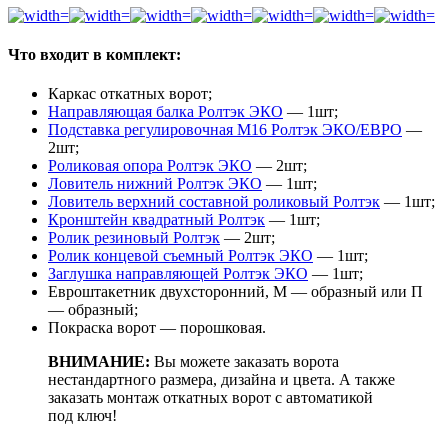
Что входит в комплект:
Каркас откатных ворот;
Направляющая балка Ролтэк ЭКО
— 1шт;
Подставка регулировочная М16 Ролтэк ЭКО/ЕВРО
—
2шт;
Роликовая опора Ролтэк ЭКО
— 2шт;
Ловитель нижний Ролтэк ЭКО
— 1шт;
Ловитель верхний составной роликовый Ролтэк
— 1шт;
Кронштейн квадратный Ролтэк
— 1шт;
Ролик резиновый Ролтэк
— 2шт;
Ролик концевой съемный Ролтэк ЭКО
— 1шт;
Заглушка направляющей Ролтэк ЭКО
— 1шт;
Евроштакетник двухсторонний, М — образный или П
— образный;
Покраска ворот — порошковая.
ВНИМАНИЕ:
Вы можете заказать ворота
нестандартного размера, дизайна и цвета. А также
заказать монтаж откатных ворот с автоматикой
под ключ!