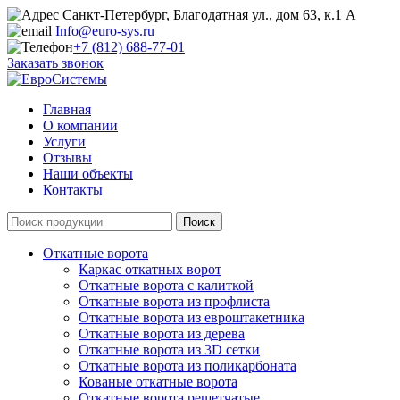
Санкт-Петербург, Благодатная ул., дом 63, к.1 А
Info@euro-sys.ru
+7 (812) 688-77-01
Заказать звонок
Главная
О компании
Услуги
Отзывы
Наши объекты
Контакты
Откатные ворота
Каркас откатных ворот
Откатные ворота с калиткой
Откатные ворота из профлиста
Откатные ворота из евроштакетника
Откатные ворота из дерева
Откатные ворота из 3D сетки
Откатные ворота из поликарбоната
Кованые откатные ворота
Откатные ворота решетчатые