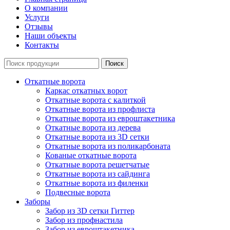
О компании
Услуги
Отзывы
Наши объекты
Контакты
Откатные ворота
Каркас откатных ворот
Откатные ворота с калиткой
Откатные ворота из профлиста
Откатные ворота из евроштакетника
Откатные ворота из дерева
Откатные ворота из 3D сетки
Откатные ворота из поликарбоната
Кованые откатные ворота
Откатные ворота решетчатые
Откатные ворота из сайдинга
Откатные ворота из филенки
Подвесные ворота
Заборы
Забор из 3D сетки Гиттер
Забор из профнастила
Забор из евроштакетника