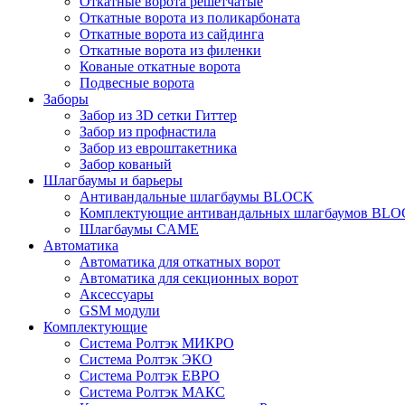
Откатные ворота решетчатые
Откатные ворота из поликарбоната
Откатные ворота из сайдинга
Откатные ворота из филенки
Кованые откатные ворота
Подвесные ворота
Заборы
Забор из 3D сетки Гиттер
Забор из профнастила
Забор из евроштакетника
Забор кованый
Шлагбаумы и барьеры
Антивандальные шлагбаумы BLOCK
Комплектующие антивандальных шлагбаумов BL
Шлагбаумы CAME
Автоматика
Автоматика для откатных ворот
Автоматика для секционных ворот
Аксессуары
GSM модули
Комплектующие
Система Ролтэк МИКРО
Система Ролтэк ЭКО
Система Ролтэк ЕВРО
Система Ролтэк МАКС