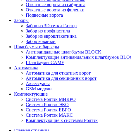
Откатные ворота из сайдинга
Откатные ворота из филенки
Подвесные ворота
Заборы
Забор из 3D сетки Гиттер
Забор из профнастила
Забор из евроштакетника
Забор кованый
Шлагбаумы и барьеры
Антивандальные шлагбаумы BLOCK
Комплектующие антивандальных шлагбаумов BL
Шлагбаумы CAME
Автоматика
Автоматика для откатных ворот
Автоматика для секционных ворот
Аксессуары
GSM модули
Комплектующие
Система Ролтэк МИКРО
Система Ролтэк ЭКО
Система Ролтэк ЕВРО
Система Ролтэк МАКС
Комплектующие к системам Ролтэк
Главная страница