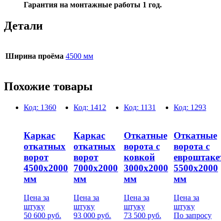
Гарантия на монтажные работы 1 год.
Детали
Ширина проёма
4500 мм
Похожие товары
Код:
1360
Код:
1412
Код:
1131
Код:
1293
Каркас
Каркас
Откатные
Откатные
откатных
откатных
ворота с
ворота с
ворот
ворот
ковкой
евроштаке
4500х2000
7000х2000
3000х2000
5500х2000
мм
мм
мм
мм
Цена за
Цена за
Цена за
Цена за
штуку
штуку
штуку
штуку
50 600
руб.
93 000
руб.
73 500
руб.
По запросу