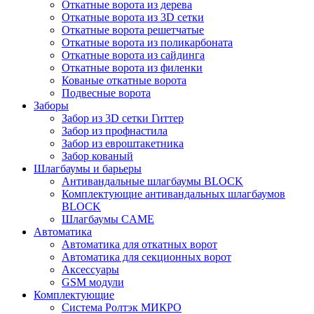
Откатные ворота из дерева
Откатные ворота из 3D сетки
Откатные ворота решетчатые
Откатные ворота из поликарбоната
Откатные ворота из сайдинга
Откатные ворота из филенки
Кованые откатные ворота
Подвесные ворота
Заборы
Забор из 3D сетки Гиттер
Забор из профнастила
Забор из евроштакетника
Забор кованый
Шлагбаумы и барьеры
Антивандальные шлагбаумы BLOCK
Комплектующие антивандальных шлагбаумов
BLOCK
Шлагбаумы CAME
Автоматика
Автоматика для откатных ворот
Автоматика для секционных ворот
Аксессуары
GSM модули
Комплектующие
Система Ролтэк МИКРО