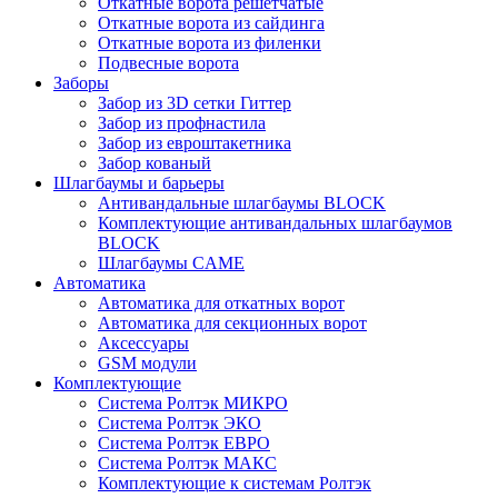
Откатные ворота решетчатые
Откатные ворота из сайдинга
Откатные ворота из филенки
Подвесные ворота
Заборы
Забор из 3D сетки Гиттер
Забор из профнастила
Забор из евроштакетника
Забор кованый
Шлагбаумы и барьеры
Антивандальные шлагбаумы BLOCK
Комплектующие антивандальных шлагбаумов
BLOCK
Шлагбаумы CAME
Автоматика
Автоматика для откатных ворот
Автоматика для секционных ворот
Аксессуары
GSM модули
Комплектующие
Система Ролтэк МИКРО
Система Ролтэк ЭКО
Система Ролтэк ЕВРО
Система Ролтэк МАКС
Комплектующие к системам Ролтэк