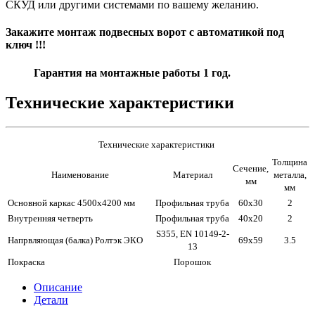
СКУД или другими системами по вашему желанию.
Закажите монтаж подвесных ворот с автоматикой под
ключ !!!
Гарантия на монтажные работы 1 год.
Технические характеристики
Технические характеристики
Толщина
Сечение,
Наименование
Материал
металла,
мм
мм
Основной каркас 4500х4200 мм
Профильная труба
60х30
2
Внутренняя четверть
Профильная труба
40х20
2
S355, EN 10149-2-
Напрвляющая (балка) Ролтэк ЭКО
69х59
3.5
13
Покраска
Порошок
Описание
Детали