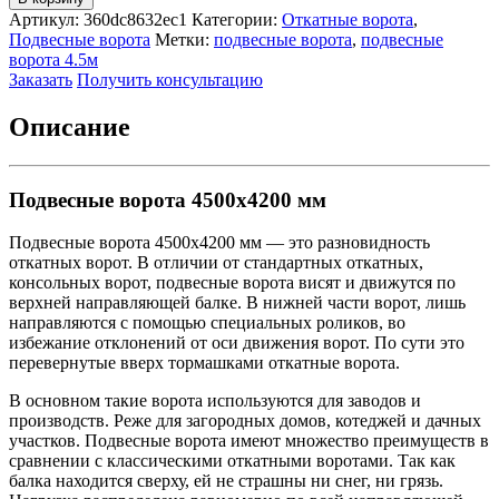
Подвесные
Артикул:
360dc8632ec1
Категории:
Откатные ворота
,
ворота
Подвесные ворота
Метки:
подвесные ворота
,
подвесные
4500х4200
ворота 4.5м
мм
Заказать
Получить консультацию
Описание
Подвесные ворота 4500х4200 мм
Подвесные ворота 4500х4200 мм — это разновидность
откатных ворот. В отличии от стандартных откатных,
консольных ворот, подвесные ворота висят и движутся по
верхней направляющей балке. В нижней части ворот, лишь
направляются с помощью специальных роликов, во
избежание отклонений от оси движения ворот. По сути это
перевернутые вверх тормашками откатные ворота.
В основном такие ворота используются для заводов и
производств. Реже для загородных домов, котеджей и дачных
участков. Подвесные ворота имеют множество преимуществ в
сравнении с классическими откатными воротами. Так как
балка находится сверху, ей не страшны ни снег, ни грязь.