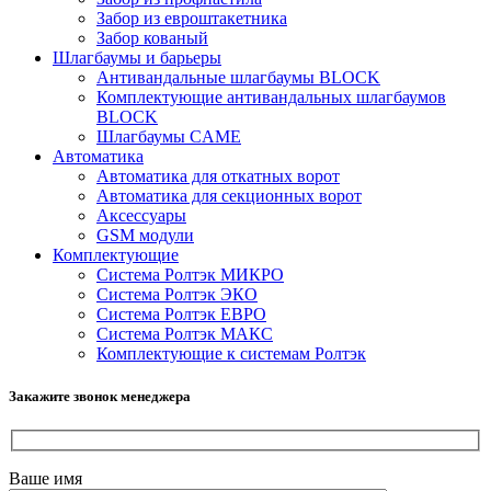
Забор из евроштакетника
Забор кованый
Шлагбаумы и барьеры
Антивандальные шлагбаумы BLOCK
Комплектующие антивандальных шлагбаумов
BLOCK
Шлагбаумы CAME
Автоматика
Автоматика для откатных ворот
Автоматика для секционных ворот
Аксессуары
GSM модули
Комплектующие
Система Ролтэк МИКРО
Система Ролтэк ЭКО
Система Ролтэк ЕВРО
Система Ролтэк МАКС
Комплектующие к системам Ролтэк
Закажите звонок менеджера
Ваше имя