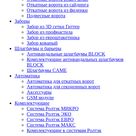
Откатные ворота из сайдинга
Откатные ворота из филенки
Подвесные ворота
Заборы
Забор из 3D сетки Гиттер
Забор из профнастила
Забор из евроштакетника
Забор кованый
Шлагбаумы и барьеры
Антивандальные шлагбаумы BLOCK
Комплектующие антивандальных шлагбаумов
BLOCK
Шлагбаумы CAME
Автоматика
Автоматика для откатных ворот
Автоматика для секционных ворот
Аксессуары
GSM модули
Комплектующие
Система Ролтэк МИКРО
Система Ролтэк ЭКО
Система Ролтэк ЕВРО
Система Ролтэк МАКС
Комплектующие к системам Ролтэк