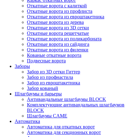
Каркас откатных ворот
Откатные ворота с калиткой
Откатные ворота из профлиста
Откатные ворота из евроштакетника
Откатные ворота из дерева
Откатные ворота из 3D сетки
Откатные ворота решетчатые
Откатные ворота из поликарбоната
Откатные ворота из сайдинга
Откатные ворота из филенки
Кованые откатные ворота
Подвесные ворота
Заборы
Забор из 3D сетки Гиттер
Забор из профнастила
Забор из евроштакетника
Забор кованый
Шлагбаумы и барьеры
Антивандальные шлагбаумы BLOCK
Комплектующие антивандальных шлагбаумов
BLOCK
Шлагбаумы CAME
Автоматика
Автоматика для откатных ворот
Автоматика для секционных ворот