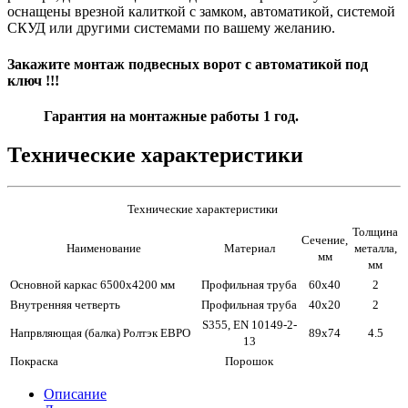
оснащены врезной калиткой с замком, автоматикой, системой
СКУД или другими системами по вашему желанию.
Закажите монтаж подвесных ворот с автоматикой под
ключ !!!
Гарантия на монтажные работы 1 год.
Технические характеристики
Технические характеристики
Толщина
Сечение,
Наименование
Материал
металла,
мм
мм
Основной каркас 6500х4200 мм
Профильная труба
60х40
2
Внутренняя четверть
Профильная труба
40х20
2
S355, EN 10149-2-
Напрвляющая (балка) Ролтэк ЕВРО
89х74
4.5
13
Покраска
Порошок
Описание