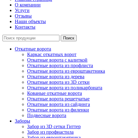
О компании
Услуги
Отзывы
Наши объекты
Контакты
Откатные ворота
Каркас откатных ворот
Откатные ворота с калиткой
Откатные ворота из профлиста
Откатные ворота из евроштакетника
Откатные ворота из дерева
Откатные ворота из 3D сетки
Откатные ворота из поликарбоната
Кованые откатные ворота
Откатные ворота решетчатые
Откатные ворота из сайдинга
Откатные ворота из филенки
Подвесные ворота
Заборы
Забор из 3D сетки Гиттер
Забор из профнастила
Забор из евроштакетника