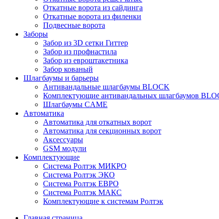
Откатные ворота из сайдинга
Откатные ворота из филенки
Подвесные ворота
Заборы
Забор из 3D сетки Гиттер
Забор из профнастила
Забор из евроштакетника
Забор кованый
Шлагбаумы и барьеры
Антивандальные шлагбаумы BLOCK
Комплектующие антивандальных шлагбаумов BL
Шлагбаумы CAME
Автоматика
Автоматика для откатных ворот
Автоматика для секционных ворот
Аксессуары
GSM модули
Комплектующие
Система Ролтэк МИКРО
Система Ролтэк ЭКО
Система Ролтэк ЕВРО
Система Ролтэк МАКС
Комплектующие к системам Ролтэк
Главная страница