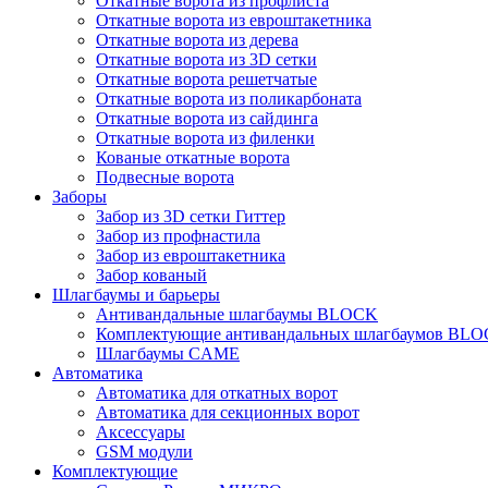
Откатные ворота из профлиста
Откатные ворота из евроштакетника
Откатные ворота из дерева
Откатные ворота из 3D сетки
Откатные ворота решетчатые
Откатные ворота из поликарбоната
Откатные ворота из сайдинга
Откатные ворота из филенки
Кованые откатные ворота
Подвесные ворота
Заборы
Забор из 3D сетки Гиттер
Забор из профнастила
Забор из евроштакетника
Забор кованый
Шлагбаумы и барьеры
Антивандальные шлагбаумы BLOCK
Комплектующие антивандальных шлагбаумов BL
Шлагбаумы CAME
Автоматика
Автоматика для откатных ворот
Автоматика для секционных ворот
Аксессуары
GSM модули
Комплектующие