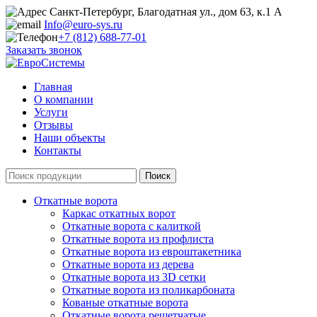
Санкт-Петербург, Благодатная ул., дом 63, к.1 А
Info@euro-sys.ru
+7 (812) 688-77-01
Заказать звонок
Главная
О компании
Услуги
Отзывы
Наши объекты
Контакты
Откатные ворота
Каркас откатных ворот
Откатные ворота с калиткой
Откатные ворота из профлиста
Откатные ворота из евроштакетника
Откатные ворота из дерева
Откатные ворота из 3D сетки
Откатные ворота из поликарбоната
Кованые откатные ворота
Откатные ворота решетчатые