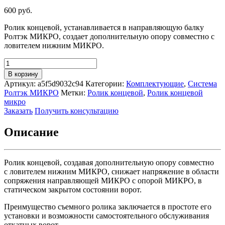
600
руб.
Ролик концевой, устанавливается в направляющую балку
Ролтэк МИКРО, создает дополнительную опору совместно с
ловителем нижним МИКРО.
Количество
товара
В корзину
Ролик
Артикул:
a5f5d9032c94
Категории:
Комплектующие
,
Система
концевой
Ролтэк МИКРО
Метки:
Ролик концевой
,
Ролик концевой
съемный
микро
Ролтэк
Заказать
Получить консультацию
МИКРО
Описание
Ролик концевой, создавая дополнительную опору совместно
с ловителем нижним МИКРО, снижает напряжение в области
сопряжения направляющей МИКРО с опорой МИКРО, в
статическом закрытом состоянии ворот.
Преимущество съемного ролика заключается в простоте его
установки и возможности самостоятельного обслуживания
откатных ворот.