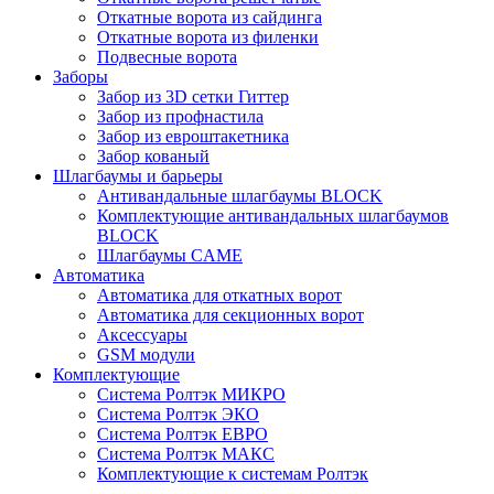
Откатные ворота из сайдинга
Откатные ворота из филенки
Подвесные ворота
Заборы
Забор из 3D сетки Гиттер
Забор из профнастила
Забор из евроштакетника
Забор кованый
Шлагбаумы и барьеры
Антивандальные шлагбаумы BLOCK
Комплектующие антивандальных шлагбаумов
BLOCK
Шлагбаумы CAME
Автоматика
Автоматика для откатных ворот
Автоматика для секционных ворот
Аксессуары
GSM модули
Комплектующие
Система Ролтэк МИКРО
Система Ролтэк ЭКО
Система Ролтэк ЕВРО
Система Ролтэк МАКС
Комплектующие к системам Ролтэк