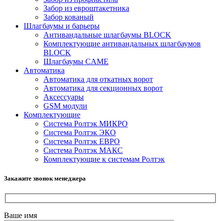
Забор из евроштакетника
Забор кованый
Шлагбаумы и барьеры
Антивандальные шлагбаумы BLOCK
Комплектующие антивандальных шлагбаумов
BLOCK
Шлагбаумы CAME
Автоматика
Автоматика для откатных ворот
Автоматика для секционных ворот
Аксессуары
GSM модули
Комплектующие
Система Ролтэк МИКРО
Система Ролтэк ЭКО
Система Ролтэк ЕВРО
Система Ролтэк МАКС
Комплектующие к системам Ролтэк
Закажите звонок менеджера
Ваше имя