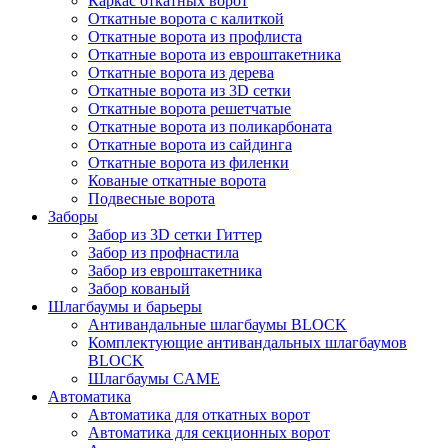
Каркас откатных ворот
Откатные ворота с калиткой
Откатные ворота из профлиста
Откатные ворота из евроштакетника
Откатные ворота из дерева
Откатные ворота из 3D сетки
Откатные ворота решетчатые
Откатные ворота из поликарбоната
Откатные ворота из сайдинга
Откатные ворота из филенки
Кованые откатные ворота
Подвесные ворота
Заборы
Забор из 3D сетки Гиттер
Забор из профнастила
Забор из евроштакетника
Забор кованый
Шлагбаумы и барьеры
Антивандальные шлагбаумы BLOCK
Комплектующие антивандальных шлагбаумов
BLOCK
Шлагбаумы CAME
Автоматика
Автоматика для откатных ворот
Автоматика для секционных ворот