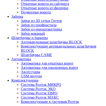
Откатные ворота из сайдинга
Откатные ворота из филенки
Подвесные ворота
Заборы
Забор из 3D сетки Гиттер
Забор из профнастила
Забор из евроштакетника
Забор кованый
Шлагбаумы и барьеры
Антивандальные шлагбаумы BLOCK
Комплектующие антивандальных шлагбаумов
BLOCK
Шлагбаумы CAME
Автоматика
Автоматика для откатных ворот
Автоматика для секционных ворот
Аксессуары
GSM модули
Комплектующие
Система Ролтэк МИКРО
Система Ролтэк ЭКО
Система Ролтэк ЕВРО
Система Ролтэк МАКС
Комплектующие к системам Ролтэк