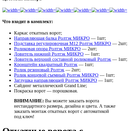
Что входит в комплект:
Каркас откатных ворот;
Направляющая балка Ролтэк МИКРО
— 1шт;
Подставка регулировочная М12 Ролтэк МИКРО
— 2шт;
Роликовая опора Ролтэк МИКРО
— 2шт;
Ловитель нижний Ролтэк МИКРО
— 1шт;
Ловитель верхний составной роликовый Ролтэк
— 1шт;
Кронштейн квадратный Ролтэк
— 1шт;
Ролик резиновый Ролтэк
— 2шт;
Ролик концевой съемный Ролтэк МИКРО
— 1шт;
Заглушка направляющей Ролтэк МИКРО
— 1шт;
Сайдинг металлический Grand Line;
Покраска ворот — порошковая.
ВНИМАНИЕ:
Вы можете заказать ворота
нестандартного размера, дизайна и цвета. А также
заказать монтаж откатных ворот с автоматикой
под ключ!
Откатные ворота с