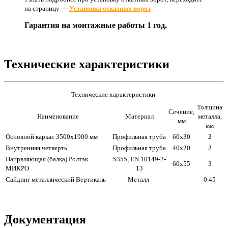
на страницу —
Установка откатных ворот
.
Гарантия на монтажные работы 1 год.
Технические характеристики
Технические характеристики
Толщина
Сечение,
Наименование
Материал
металла,
мм
мм
Основной каркас 3500х1900 мм
Профильная труба
60х30
2
Внутренняя четверть
Профильная труба
40х20
2
Напрвляющая (балка) Ролтэк
S355, EN 10149-2-
60х55
3
МИКРО
13
Сайдинг металлический Вертикаль
Металл
0.45
Документация