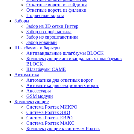
Откатные ворота из сайдинга
Откатные ворота из филенки
Подвесные ворота
Заборы
Забор из 3D сетки Гиттер
Забор из профнастила
Забор из евроштакетника
Забор кованый
Шлагбаумы и барьеры
Антивандальные шлагбаумы BLOCK
Комплектующие антивандальных шлагбаумов
BLOCK
Шлагбаумы CAME
Автоматика
Автоматика для откатных ворот
Автоматика для секционных ворот
Аксессуары
GSM модули
Комплектующие
Система Ролтэк МИКРО
Система Ролтэк ЭКО
Система Ролтэк ЕВРО
Система Ролтэк МАКС
Комплектующие к системам Ролтэк