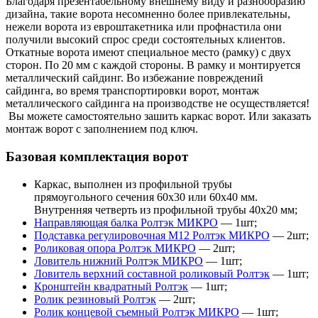
Благодаря презентабельному внешнему виду и разнообразию
дизайна, такие ворота несомненно более привлекательны,
нежели ворота из евроштакетника или профнастила они
получили высокий спрос среди состоятельных клиентов.
Откатные ворота имеют специальное место (рамку) с двух
сторон. По 20 мм с каждой стороны. В рамку и монтируется
металлический сайдинг. Во избежание повреждений
сайдинга, во время транспортировки ворот, монтаж
металлического сайдинга на производстве не осуществляется!
Вы можете самостоятельно зашить каркас ворот. Или заказать
монтаж ворот с заполнением под ключ.
Базовая комплектация ворот
Каркас, выполнен из профильной трубы
прямоугольного сечения 60х30 или 60х40 мм.
Внутренняя четверть из профильной трубы 40х20 мм;
Направляющая балка Ролтэк МИКРО
— 1шт;
Подставка регулировочная М12 Ролтэк МИКРО
— 2шт;
Роликовая опора Ролтэк МИКРО
— 2шт;
Ловитель нижний Ролтэк МИКРО
— 1шт;
Ловитель верхний составной роликовый Ролтэк
— 1шт;
Кронштейн квадратный Ролтэк
— 1шт;
Ролик резиновый Ролтэк
— 2шт;
Ролик концевой съемный Ролтэк МИКРО
— 1шт;