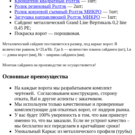
Кронштейн квадратный Ролтэк
— 1шт;
Ролик резиновый Ролтэк
— 2шт;
Ролик концевой съемный Ролтэк МИКРО
— 1шт;
Заглушка направляющей Ролтэк МИКРО
— 1шт;
Сайдинг металлический Grand Line Вертикаль 0,2 line
0,45 PE;
Покраска ворот — порошковая.
Металлический сайдинг поставляется в размер, под каркас ворот. В
количестве равном, h=2Lв/Hс. Где h — количество планок сайдинга (шт), Lв
— длина ворот (мм), Hс – ширина сайдинга (мм).
Монтаж сайдинга на производстве не осуществляется!
Основные преимущества
На каждые ворота мы разрабатываем комплект
чертежей. Согласовываем конструкцию, сторону
отката, Ral и другие аспекты с заказчиком.
Мы используем только качественные и проверенные
комплектующие для откатных ворот, от лидеров рынка.
У вас будет 100% уверенность в том, что вам привезут
именно то, что вы заказали. Если не устроит качество –
мы бесплатно все переделаем в кратчайшие сроки!
Уникальный Каркас из металлического профиля (трубы)