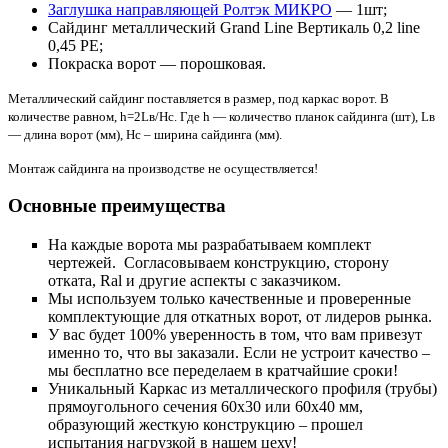
Заглушка направляющей Ролтэк МИКРО
— 1шт;
Сайдинг металлический Grand Line Вертикаль 0,2 line
0,45 PE;
Покраска ворот — порошковая.
Металлический сайдинг поставляется в размер, под каркас ворот. В
количестве равном, h=2Lв/Hс. Где h — количество планок сайдинга (шт), Lв
— длина ворот (мм), Hс – ширина сайдинга (мм).
Монтаж сайдинга на производстве не осуществляется!
Основные преимущества
На каждые ворота мы разрабатываем комплект
чертежей. Согласовываем конструкцию, сторону
отката, Ral и другие аспекты с заказчиком.
Мы используем только качественные и проверенные
комплектующие для откатных ворот, от лидеров рынка.
У вас будет 100% уверенность в том, что вам привезут
именно то, что вы заказали. Если не устроит качество –
мы бесплатно все переделаем в кратчайшие сроки!
Уникальный Каркас из металлического профиля (трубы)
прямоугольного сечения 60х30 или 60х40 мм,
образующий жесткую конструкцию – прошел
испытания нагрузкой в нашем цеху!