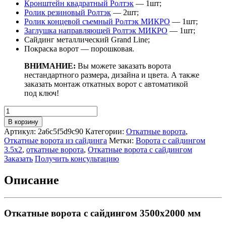
Кронштейн квадратный Ролтэк
— 1шт;
Ролик резиновый Ролтэк
— 2шт;
Ролик концевой съемный Ролтэк МИКРО
— 1шт;
Заглушка направляющей Ролтэк МИКРО
— 1шт;
Сайдинг металлический Grand Line;
Покраска ворот — порошковая.
ВНИМАНИЕ:
Вы можете заказать ворота
нестандартного размера, дизайна и цвета. А также
заказать монтаж откатных ворот с автоматикой
под ключ!
Количество
товара
В корзину
Откатные
Артикул:
2a6c5f5d9c90
Категории:
Откатные ворота
,
ворота
Откатные ворота из сайдинга
Метки:
Ворота с сайдингом
с
3.5х2
,
откатные ворота
,
Откатные ворота с сайдингом
сайдингом
Заказать
Получить консультацию
3500х2000
мм
Описание
Откатные ворота с сайдингом 3500х2000 мм