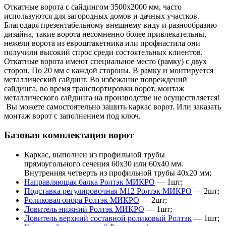
Откатные ворота с сайдингом 3500х2000 мм, часто
используются для загородных домов и дачных участков.
Благодаря презентабельному внешнему виду и разнообразию
дизайна, такие ворота несомненно более привлекательны,
нежели ворота из евроштакетника или профнастила они
получили высокий спрос среди состоятельных клиентов.
Откатные ворота имеют специальное место (рамку) с двух
сторон. По 20 мм с каждой стороны. В рамку и монтируется
металлический сайдинг. Во избежание повреждений
сайдинга, во время транспортировки ворот, монтаж
металлического сайдинга на производстве не осуществляется!
Вы можете самостоятельно зашить каркас ворот. Или заказать
монтаж ворот с заполнением под ключ.
Базовая комплектация ворот
Каркас, выполнен из профильной трубы
прямоугольного сечения 60х30 или 60х40 мм.
Внутренняя четверть из профильной трубы 40х20 мм;
Направляющая балка Ролтэк МИКРО
— 1шт;
Подставка регулировочная М12 Ролтэк МИКРО
— 2шт;
Роликовая опора Ролтэк МИКРО
— 2шт;
Ловитель нижний Ролтэк МИКРО
— 1шт;
Ловитель верхний составной роликовый Ролтэк
— 1шт;