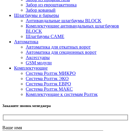
Забор из евроштакетника
Забор кованый
Шлагбаумы и барьеры
Антивандальные шлагбаумы BLOCK
Комплектующие антивандальных шлагбаумов
BLOCK
Шлагбаумы CAME
Автоматика
Автоматика для откатных ворот
Автоматика для секционных ворот
Аксессуары
GSM модули
Комплектующие
Система Ролтэк МИКРО
Система Ролтэк ЭКО
Система Ролтэк ЕВРО
Система Ролтэк МАКС
Комплектующие к системам Ролтэк
Закажите звонок менеджера
Ваше имя