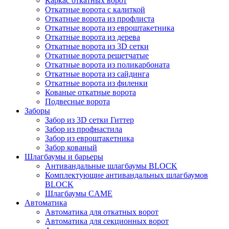
Каркас откатных ворот
Откатные ворота с калиткой
Откатные ворота из профлиста
Откатные ворота из евроштакетника
Откатные ворота из дерева
Откатные ворота из 3D сетки
Откатные ворота решетчатые
Откатные ворота из поликарбоната
Откатные ворота из сайдинга
Откатные ворота из филенки
Кованые откатные ворота
Подвесные ворота
Заборы
Забор из 3D сетки Гиттер
Забор из профнастила
Забор из евроштакетника
Забор кованый
Шлагбаумы и барьеры
Антивандальные шлагбаумы BLOCK
Комплектующие антивандальных шлагбаумов
BLOCK
Шлагбаумы CAME
Автоматика
Автоматика для откатных ворот
Автоматика для секционных ворот