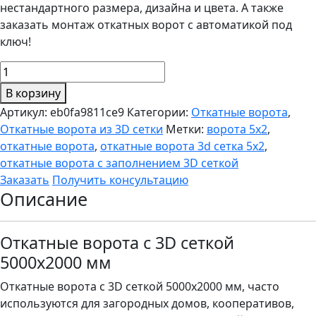
нестандартного размера, дизайна и цвета. А также
заказать монтаж откатных ворот с автоматикой под
ключ!
Количество
товара
В корзину
Откатные
Артикул:
eb0fa9811ce9
Категории:
Откатные ворота
,
ворота
Откатные ворота из 3D сетки
Метки:
ворота 5х2
,
с
откатные ворота
,
откатные ворота 3d сетка 5х2
,
3D
откатные ворота с заполнением 3D сеткой
сеткой
Заказать
Получить консультацию
5000х2000
Описание
мм
Откатные ворота с 3D сеткой
5000х2000 мм
Откатные ворота с 3D сеткой 5000х2000 мм, часто
используются для загородных домов, кооперативов,